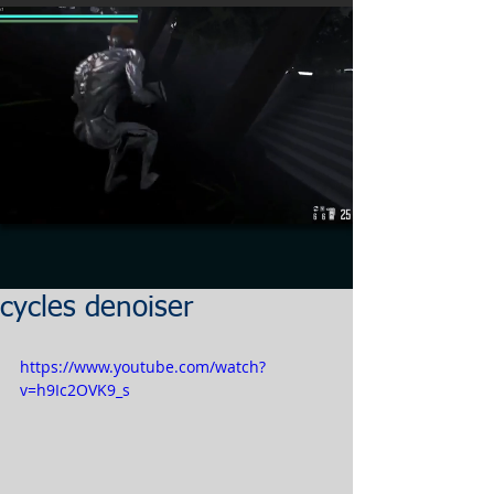
cycles denoiser
https://www.youtube.com/watch?
v=h9Ic2OVK9_s