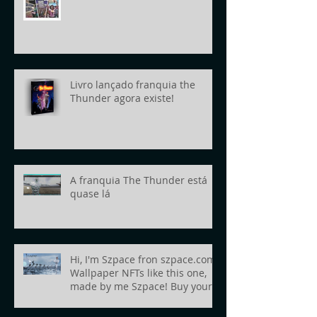
Livro lançado franquia the
Thunder agora existe!
A franquia The Thunder está
quase lá
Hi, I'm Szpace fron szpace.com!
Wallpaper NFTs like this one,
made by me Szpace! Buy yours
today!