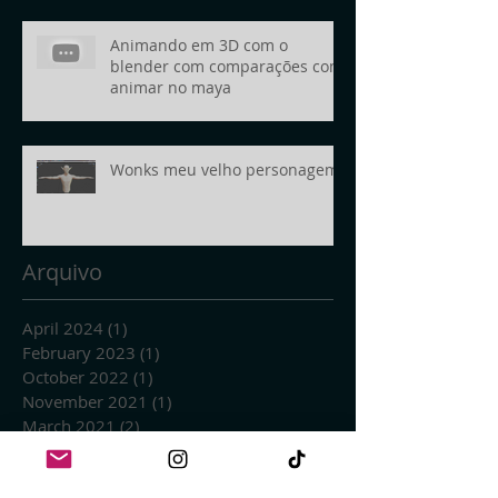
Animando em 3D com o
blender com comparações com
animar no maya
Wonks meu velho personagem
Arquivo
April 2024
(1)
1 post
February 2023
(1)
1 post
October 2022
(1)
1 post
November 2021
(1)
1 post
March 2021
(2)
2 posts
January 2021
(1)
1 post
September 2020
(1)
1 post