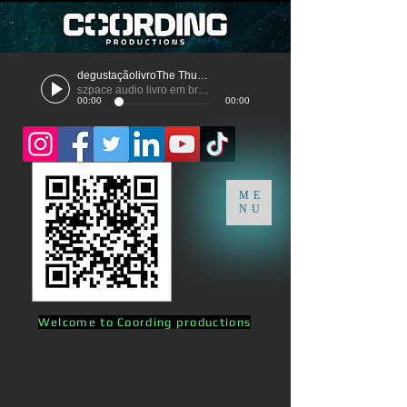
degustaçãolivroThe Thunder
szpace audio livro em breve
00:00
00:00
ME
NU
Welcome to Coording productions