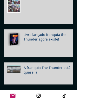
Livro lançado franquia the
Thunder agora existe!
A franquia The Thunder está
quase lá
Hi, I'm Szpace fron szpace.com!
Wallpaper NFTs like this one,
made by me Szpace! Buy yours