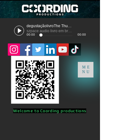
degustaçãolivroThe Thunder
szpace audio livro em breve
00:00
00:00
ME
NU
Welcome to Coording productions