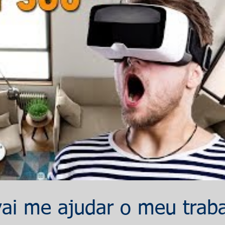
vai me ajudar o meu trab