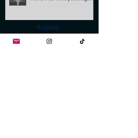
Arquivo
April 2024
(1)
1 post
February 2023
(1)
1 post
October 2022
(1)
1 post
November 2021
(1)
1 post
March 2021
(2)
2 posts
January 2021
(1)
1 post
September 2020
(1)
1 post
June 2020
(1)
1 post
January 2020
(2)
2 posts
August 2019
(1)
1 post
July 2019
(6)
6 posts
June 2019
(1)
1 post
April 2019
(1)
1 post
February 2019
(1)
1 post