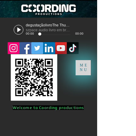
degustaçãolivroThe Thunder
szpace audio livro em breve
00:00
00:00
ME
NU
Welcome to Coording productions