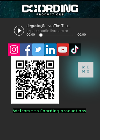
degustaçãolivroThe Thunder
szpace audio livro em breve
00:00
00:00
ME
NU
Welcome to Coording productions