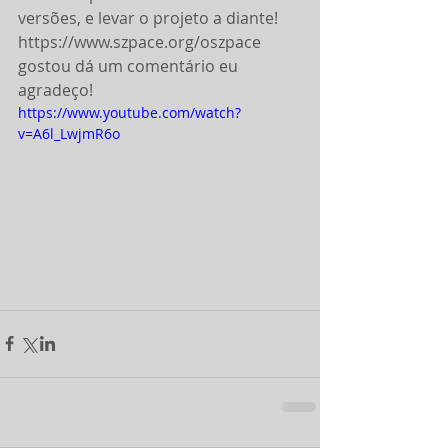
versões, e levar o projeto a diante! 
https://www.szpace.org/oszpace 
gostou dá um comentário eu 
agradeço!
https://www.youtube.com/watch?
v=A6l_LwjmR6o