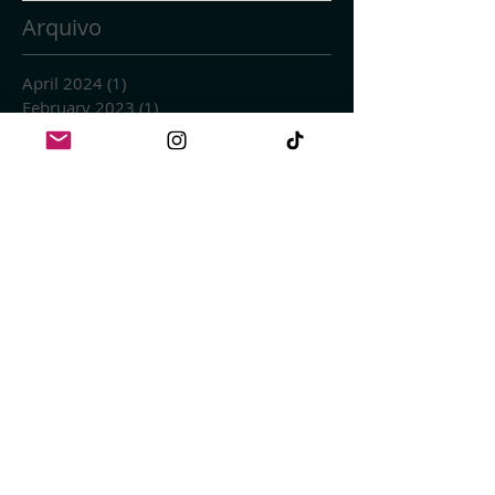
Arquivo
April 2024
(1)
1 post
February 2023
(1)
1 post
October 2022
(1)
1 post
November 2021
(1)
1 post
March 2021
(2)
2 posts
January 2021
(1)
1 post
September 2020
(1)
1 post
June 2020
(1)
1 post
January 2020
(2)
2 posts
August 2019
(1)
1 post
July 2019
(6)
6 posts
June 2019
(1)
1 post
April 2019
(1)
1 post
February 2019
(1)
1 post
November 2018
(1)
1 post
September 2018
(1)
1 post
July 2018
(5)
5 posts