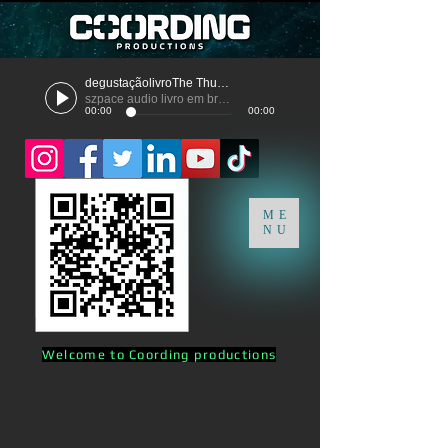
degustaçãolivroThe Thunder
szpace audio livro em breve
00:00
00:00
ME
NU
Welcome to Coording productions