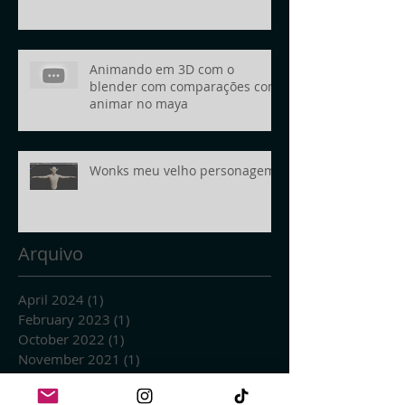
Animando em 3D com o
blender com comparações com
animar no maya
Wonks meu velho personagem
Arquivo
April 2024
(1)
1 post
February 2023
(1)
1 post
October 2022
(1)
1 post
November 2021
(1)
1 post
March 2021
(2)
2 posts
January 2021
(1)
1 post