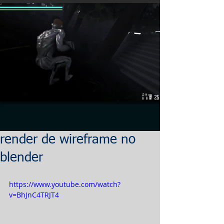
render de wireframe no
blender
https://www.youtube.com/watch?
v=BhJnC4TRJT4