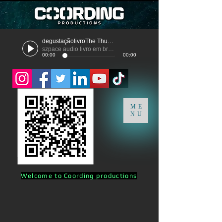
degustaçãolivroThe Thunder
szpace audio livro em breve
00:00
00:00
ME
NU
Welcome to Coording productions