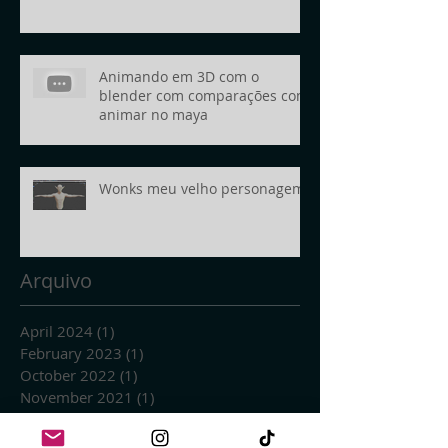
Animando em 3D com o
blender com comparações com
animar no maya
Wonks meu velho personagem
Arquivo
April 2024
(1)
1 post
February 2023
(1)
1 post
October 2022
(1)
1 post
November 2021
(1)
1 post
March 2021
(2)
2 posts
January 2021
(1)
1 post