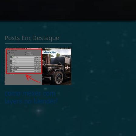
 audio livro em breve
Posts Em Destaque
como mexer com
Fala galera esse é o
layers no blender!
OSzpace e o que tem
nele !