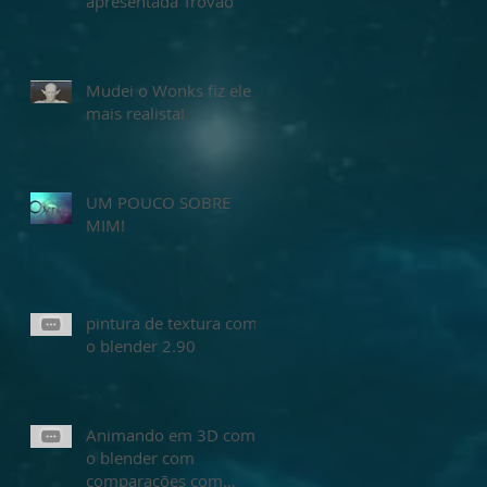
apresentada Trovão
Mudei o Wonks fiz ele
mais realista!
UM POUCO SOBRE
MIM!
pintura de textura com
o blender 2.90
Animando em 3D com
o blender com
comparações com