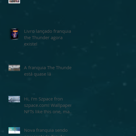
Livro lançado franquia
the Thunder agora
existe!
A franquia The Thunder
está quase lá
Hi, I'm Szpace fron
szpace.com! Wallpaper
NFTs like this one, made
by me Szpace! Buy
yours today!
Nova franquia sendo