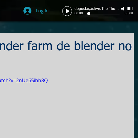
degustaçãolivroThe Thunder
-
szpace
Log In
00:00
00:00
ender farm de blender no
atch?v=2nUe65ihh8Q