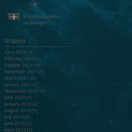
animar no maya
Wonks meu velho
personagem
Arquivo
April 2024
(1)
1 post
February 2023
(1)
1 post
October 2022
(1)
1 post
November 2021
(1)
1 post
March 2021
(2)
2 posts
January 2021
(1)
1 post
September 2020
(1)
1 post
June 2020
(1)
1 post
January 2020
(2)
2 posts
August 2019
(1)
1 post
July 2019
(6)
6 posts
June 2019
(1)
1 post
April 2019
(1)
1 post