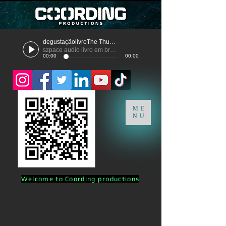
degustaçãolivroThe Thunder
szpace audio livro em breve
00:00
00:00
ME
NU
Welcome to Coording productions