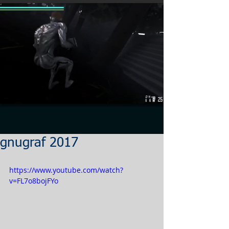
gnugraf 2017
https://www.youtube.com/watch?
v=FL7o8bojFYo