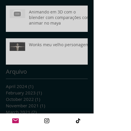
Animando em 3D com o
blender com comparações com
animar no maya
Wonks meu velho personagem
Arquivo
April 2024
(1)
1 post
February 2023
(1)
1 post
October 2022
(1)
1 post
November 2021
(1)
1 post
March 2021
(2)
2 posts
January 2021
(1)
1 post
September 2020
(1)
1 post