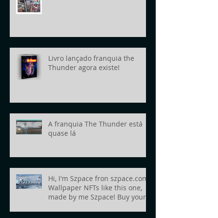
Livro lançado franquia the
Thunder agora existe!
A franquia The Thunder está
quase lá
Hi, I'm Szpace fron szpace.com!
Wallpaper NFTs like this one,
made by me Szpace! Buy yours
today!