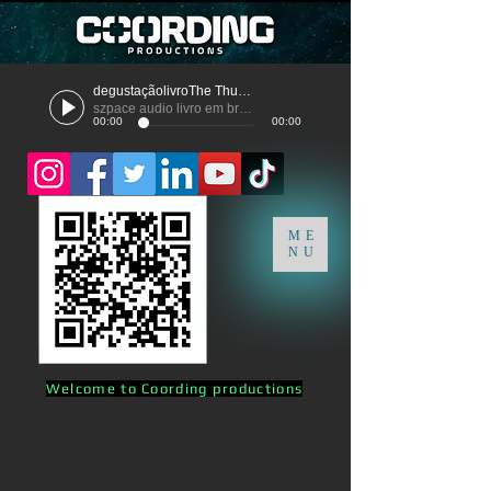
degustaçãolivroThe Thunder
szpace audio livro em breve
00:00
00:00
ME
NU
Welcome to Coording productions