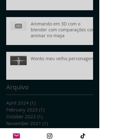
Animando em 3D com o
blender com comparações com
animar no maya
Wonks meu velho personagem
Arquivo
April 2024
(1)
1 post
February 2023
(1)
1 post
October 2022
(1)
1 post
November 2021
(1)
1 post
March 2021
(2)
2 posts
January 2021
(1)
1 post