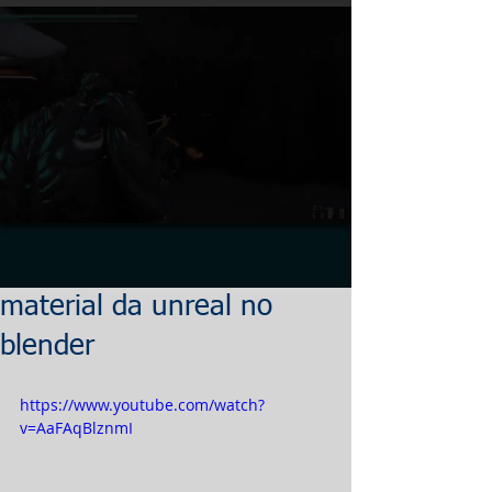
material da unreal no
blender
https://www.youtube.com/watch?
v=AaFAqBlznmI