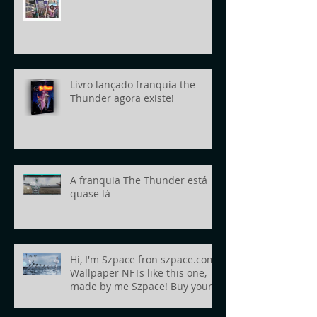
Livro lançado franquia the
Thunder agora existe!
A franquia The Thunder está
quase lá
Hi, I'm Szpace fron szpace.com!
Wallpaper NFTs like this one,
made by me Szpace! Buy yours
today!