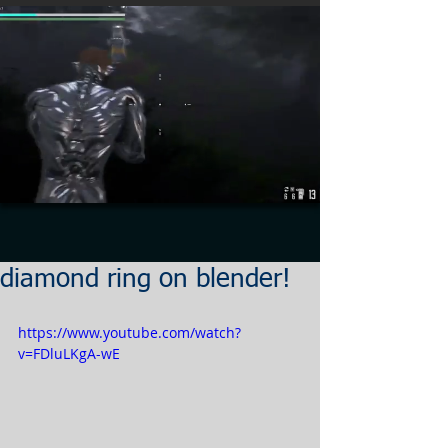
diamond ring on blender!
https://www.youtube.com/watch?
v=FDluLKgA-wE