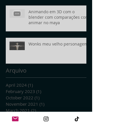
Animando em 3D com o
blender com comparações com
animar no maya
Wonks meu velho personagem
Arquivo
April 2024
(1)
1 post
February 2023
(1)
1 post
October 2022
(1)
1 post
November 2021
(1)
1 post
March 2021
(2)
2 posts
January 2021
(1)
1 post
September 2020
(1)
1 post