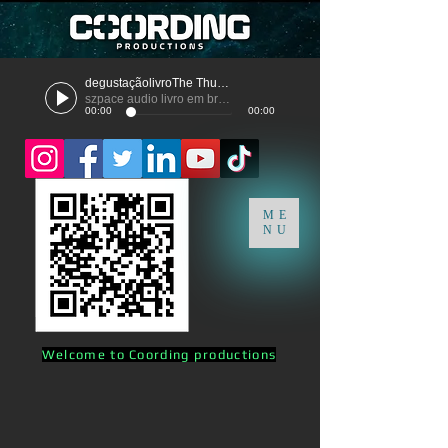
degustaçãolivroThe Thunder
szpace audio livro em breve
00:00
00:00
ME
NU
Welcome to Coording productions