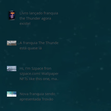
Livro lançado franquia
the Thunder agora
existe!
A franquia The Thunder
está quase lá
Hi, I'm Szpace fron
szpace.com! Wallpaper
NFTs like this one, made
by me Szpace! Buy
yours today!
Nova franquia sendo
apresentada Trovão