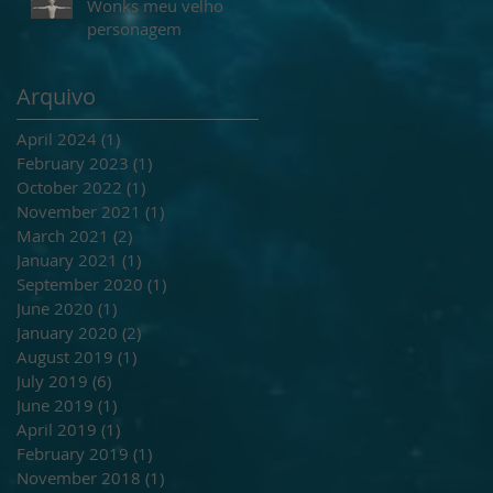
Wonks meu velho
personagem
Arquivo
April 2024
(1)
1 post
February 2023
(1)
1 post
October 2022
(1)
1 post
November 2021
(1)
1 post
March 2021
(2)
2 posts
January 2021
(1)
1 post
September 2020
(1)
1 post
June 2020
(1)
1 post
January 2020
(2)
2 posts
August 2019
(1)
1 post
July 2019
(6)
6 posts
June 2019
(1)
1 post
April 2019
(1)
1 post
February 2019
(1)
1 post
November 2018
(1)
1 post