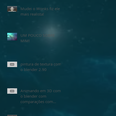
Mudei o Wonks fiz ele
mais realista!
UM POUCO SOBRE
MIM!
pintura de textura com
o blender 2.90
Animando em 3D com
o blender com
comparações com
animar no maya