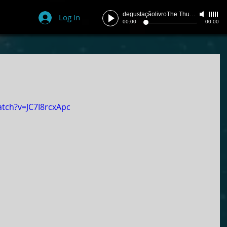
degustaçãolivroThe Thunder
-
szpace
Log In
00:00
00:00
tch?v=JC7I8rcxApc