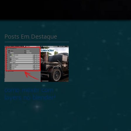
 audio livro em breve
Posts Em Destaque
como mexer com
Fala galera esse é o
layers no blender!
OSzpace e o que tem
nele !