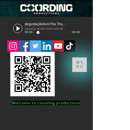
degustaçãolivroThe Thunder
szpace audio livro em breve
00:00
00:00
ME
NU
Welcome to Coording productions