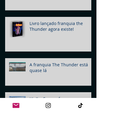
Livro lançado franquia the
Thunder agora existe!
A franquia The Thunder está
quase lá
Hi, I'm Szpace fron szpace.com!
Wallpaper NFTs like this one,
made by me Szpace! Buy yours
today!
Nova franquia sendo