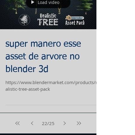
Load video
super manero esse
asset de arvore no
blender 3d
https://www.blendermarket.com/products/re
alistic-tree-asset-pack
22
/
25