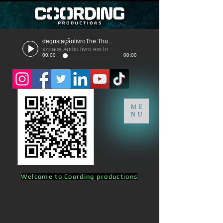
degustaçãolivroThe Thunder
szpace audio livro em breve
00:00
00:00
ME
NU
Welcome to Coording productions