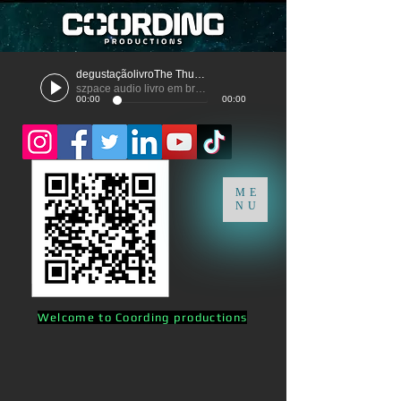
degustaçãolivroThe Thunder
szpace audio livro em breve
00:00
00:00
ME
NU
Welcome to Coording productions