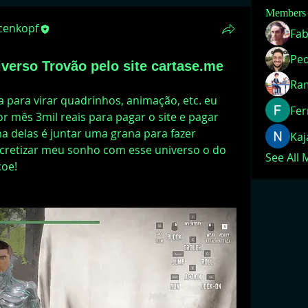
Members
acenkopf
Fab
iverso Trovão pelo site cartase.me
Ra
a para virar quadrinhos, animação, etc. eu 
Fer
 mês 3mil reais para pagar o site e pagar 
a delas é juntar uma grana para fazer 
Ka
cretizar meu sonho com esse universo o do 
See All
çoe!