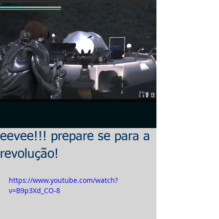
eevee!!! prepare se para a
revolução!
https://www.youtube.com/watch?
v=B9p3Xd_CO-8