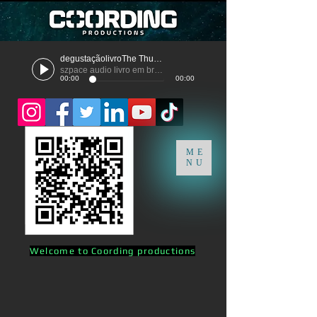
degustaçãolivroThe Thunder
szpace audio livro em breve
00:00
00:00
ME
NU
Welcome to Coording productions