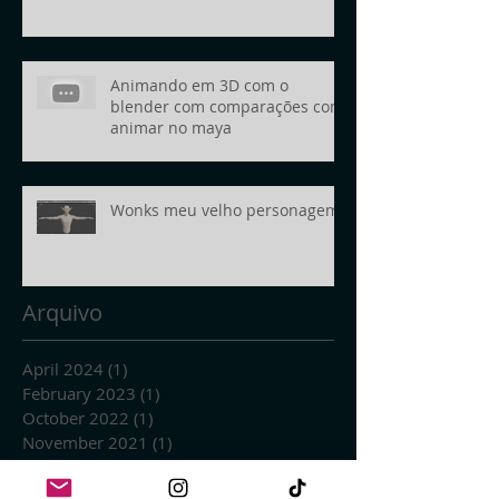
Animando em 3D com o
blender com comparações com
animar no maya
Wonks meu velho personagem
Arquivo
April 2024
(1)
1 post
February 2023
(1)
1 post
October 2022
(1)
1 post
November 2021
(1)
1 post
March 2021
(2)
2 posts
January 2021
(1)
1 post