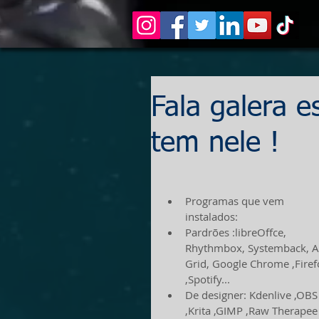
Fala galera 
tem nele !
Programas que vem 
instalados:   
Pardrões :libreOffce, 
Rhythmbox, Systemback, A
Grid, Google Chrome ,Firef
,Spotify...  
De designer: Kdenlive ,OBS
,Krita ,GIMP ,Raw Therapee