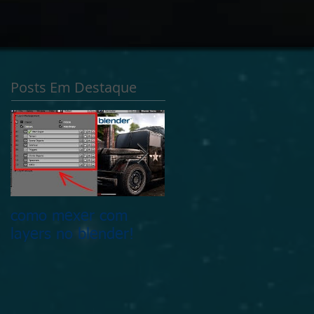
 audio livro em breve
Posts Em Destaque
como mexer com
Fala galera esse é o
layers no blender!
OSzpace e o que tem
nele !