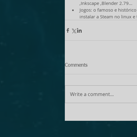
,Inkscape ,Blender 2.79...  
Jogos: o famoso e histórico
instalar a Steam no linux e 
Comments
Write a comment...