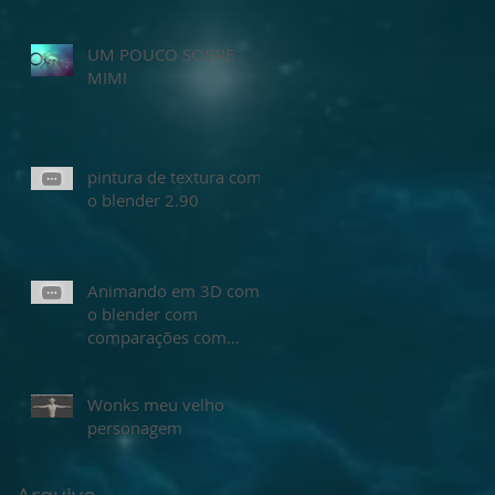
UM POUCO SOBRE
MIM!
pintura de textura com
o blender 2.90
Animando em 3D com
o blender com
comparações com
animar no maya
Wonks meu velho
personagem