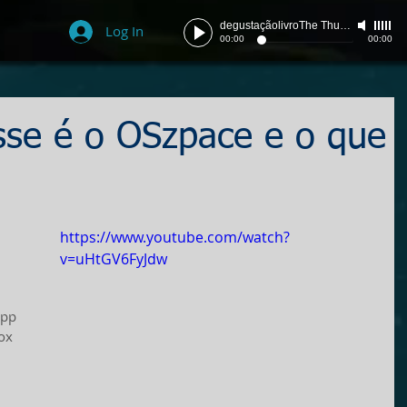
degustaçãolivroThe Thunder
-
szpace
Log In
00:00
00:00
esse é o OSzpace e o que
https://www.youtube.com/watch?
v=uHtGV6FyJdw
pp 
ox 
 
 