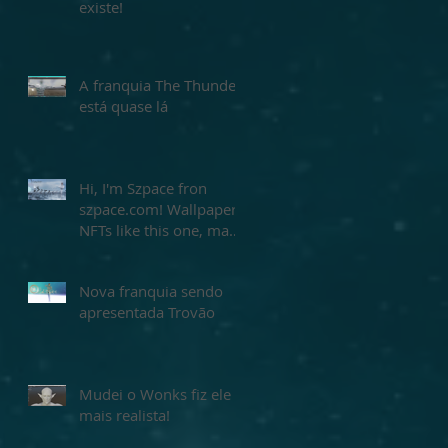
existe!
A franquia The Thunder
está quase lá
Hi, I'm Szpace fron
szpace.com! Wallpaper
NFTs like this one, made
by me Szpace! Buy
yours today!
Nova franquia sendo
apresentada Trovão
Mudei o Wonks fiz ele
mais realista!