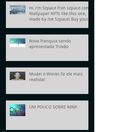
Hi, I'm Szpace fron szpace.com!
Wallpaper NFTs like this one,
made by me Szpace! Buy yours
today!
Nova franquia sendo
apresentada Trovão
Mudei o Wonks fiz ele mais
realista!
UM POUCO SOBRE MIM!