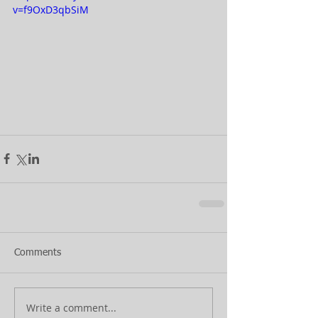
v=f9OxD3qbSiM
Comments
Write a comment...