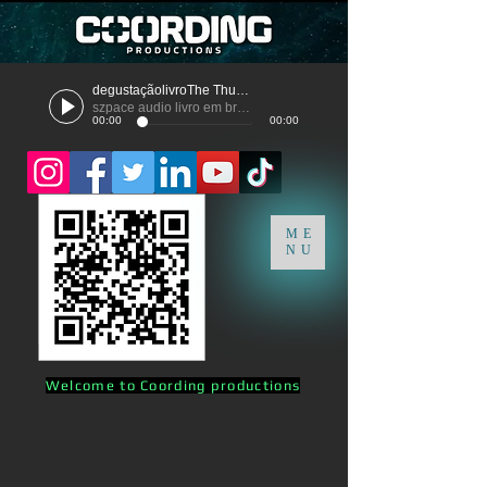
degustaçãolivroThe Thunder
szpace audio livro em breve
00:00
00:00
ME
NU
Welcome to Coording productions