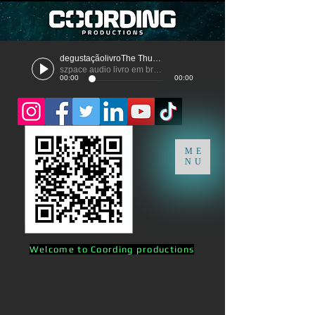
degustaçãolivroThe Thunder
szpace audio livro em breve
00:00
00:00
ME
NU
Welcome to Coording productions