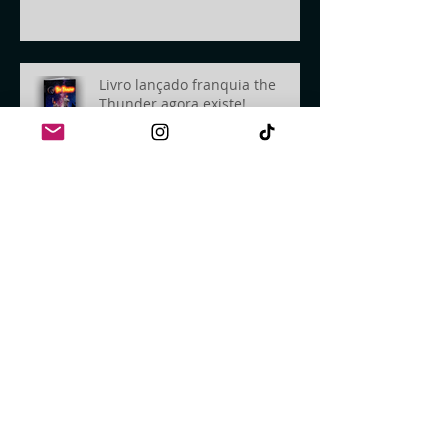
Livro lançado franquia the
Thunder agora existe!
A franquia The Thunder está
quase lá
Hi, I'm Szpace fron szpace.com!
Wallpaper NFTs like this one,
made by me Szpace! Buy yours
today!
Nova franquia sendo