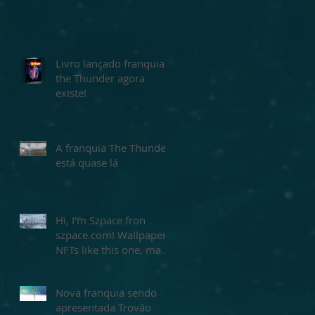
Livro lançado franquia
the Thunder agora
existe!
A franquia The Thunder
está quase lá
Hi, I'm Szpace fron
szpace.com! Wallpaper
NFTs like this one, made
by me Szpace! Buy
yours today!
Nova franquia sendo
apresentada Trovão