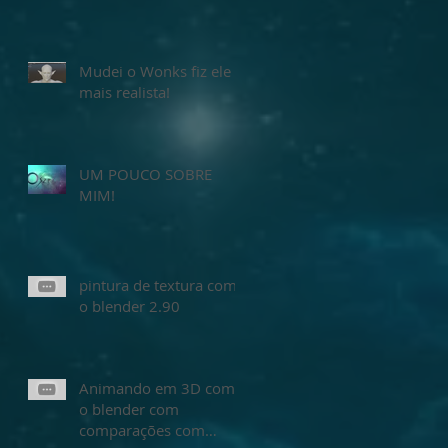
Mudei o Wonks fiz ele
mais realista!
UM POUCO SOBRE
MIM!
pintura de textura com
o blender 2.90
Animando em 3D com
o blender com
comparações com