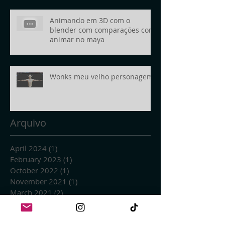
Animando em 3D com o
blender com comparações com
animar no maya
Wonks meu velho personagem
Arquivo
April 2024
(1)
1 post
February 2023
(1)
1 post
October 2022
(1)
1 post
November 2021
(1)
1 post
March 2021
(2)
2 posts
January 2021
(1)
1 post
September 2020
(1)
1 post