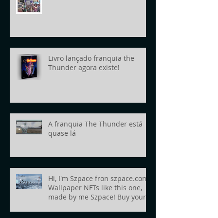
Livro lançado franquia the
Thunder agora existe!
A franquia The Thunder está
quase lá
Hi, I'm Szpace fron szpace.com!
Wallpaper NFTs like this one,
made by me Szpace! Buy yours
today!