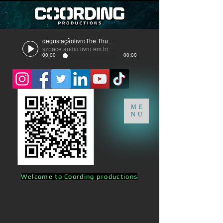
degustaçãolivroThe Thunder
szpace audio livro em breve
00:00
00:00
ME
NU
Welcome to Coording productions